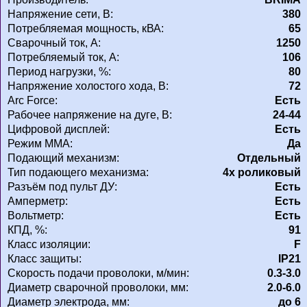
Напряжение сети, В:
380
Потребляемая мощность, кВА:
65
Сварочный ток, А:
1250
Потребляемый ток, А:
106
Период нагрузки, %:
80
Напряжение холостого хода, В:
72
Arc Force:
Есть
Рабочее напряжение на дуге, В:
24-44
Цифровой дисплей:
Есть
Режим MMA:
Да
Подающий механизм:
Отдельный
Тип подающего механизма:
4х роликовый
Разъём под пульт ДУ:
Есть
Амперметр:
Есть
Вольтметр:
Есть
КПД, %:
91
Класс изоляции:
F
Класс защиты:
IP21
Скорость подачи проволоки, м/мин:
0.3-3.0
Диаметр сварочной проволоки, мм:
2.0-6.0
Диаметр электрода, мм:
до 6