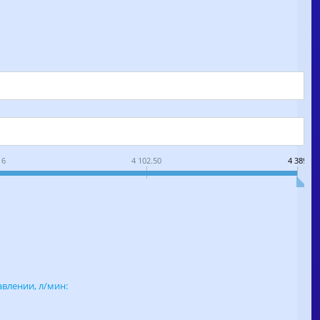
16
4 102.50
4 389
влении, л/мин: