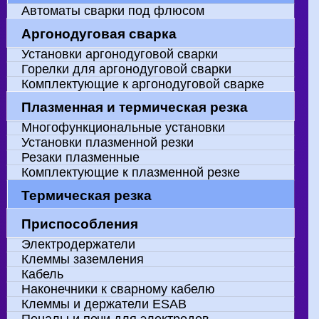
Держатель наконечника
Диффузор газовый
Канал направляющий ПУЛЬСАР
Канал направляющий тефлоновый
Механизмы подачи проволоки для
Наконечник токосъёмный
Направляющий канал
Ролики к подающим механизмам
Сопло газовое ПУЛЬСАР
Сопло коническое
Автоматы сварки под флюсом
полуавтоматов
Аргонодуговая сварка
Установки аргонодуговой сварки
Горелки для аргонодуговой сварки
Комплектующие к аргонодуговой сварке
Плазменная и термическая резка
Многофункциональные установки
Установки плазменной резки
Резаки плазменные
Комплектующие к плазменной резке
Термическая резка
Механизированные
Машины с ЧПУ
Приспособления
Электродержатели
Клеммы заземления
Кабель
Наконечники к сварному кабелю
Клеммы и держатели ESAB