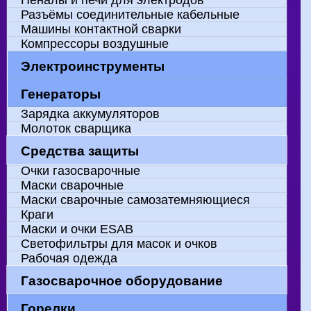
Пеналы и печи для электродов
Разъёмы соединительные кабельные
Машины контактной сварки
Компрессоры воздушные
Электроинструменты
Сварка пропиленовых труб
Дрели ручные
Углошлифовальные машинки
Станции подогрева бетона
Производитель "HITACHI"
Генераторы
Сварочные генераторы
Электрогенераторы
Зарядка аккумуляторов
Молоток сварщика
Средства защиты
Очки газосварочные
Маски сварочные
Маски сварочные самозатемняющиеся
Краги
Маски и очки ESAB
Светофильтры для масок и очков
Рабочая одежда
Газосварочное оборудование
Горелки