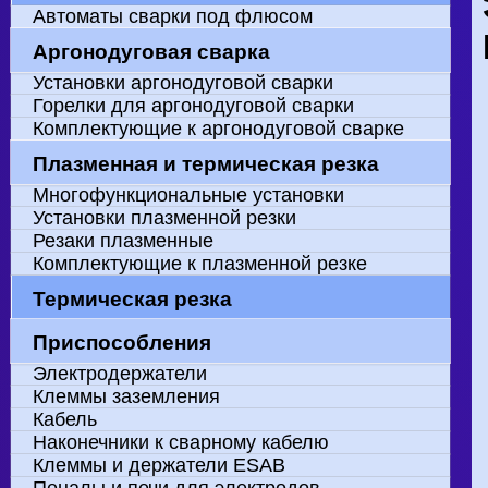
Держатель наконечника
Диффузор газовый
Канал направляющий ПУЛЬСАР
Канал направляющий тефлоновый
Механизмы подачи проволоки для
Наконечник токосъёмный
Направляющий канал
Ролики к подающим механизмам
Сопло газовое ПУЛЬСАР
Сопло коническое
Автоматы сварки под флюсом
полуавтоматов
Аргонодуговая сварка
Установки аргонодуговой сварки
Горелки для аргонодуговой сварки
Комплектующие к аргонодуговой сварке
Плазменная и термическая резка
Многофункциональные установки
Установки плазменной резки
Резаки плазменные
Комплектующие к плазменной резке
Термическая резка
Механизированные
Машины с ЧПУ
Приспособления
Электродержатели
Клеммы заземления
Кабель
Наконечники к сварному кабелю
Клеммы и держатели ESAB