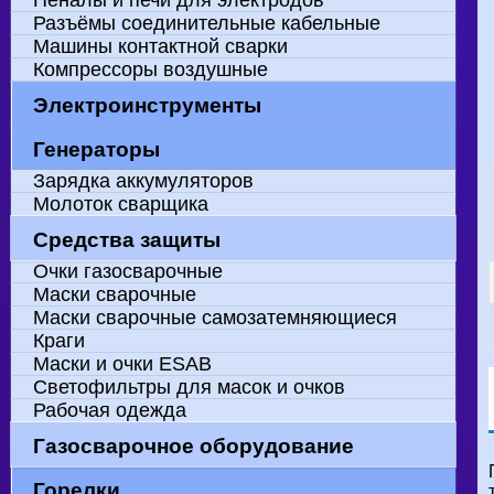
Пеналы и печи для электродов
Разъёмы соединительные кабельные
Машины контактной сварки
Компрессоры воздушные
Электроинструменты
Сварка пропиленовых труб
Дрели ручные
Углошлифовальные машинки
Станции подогрева бетона
Производитель "HITACHI"
Генераторы
Сварочные генераторы
Электрогенераторы
Зарядка аккумуляторов
Молоток сварщика
Средства защиты
Очки газосварочные
Маски сварочные
Маски сварочные самозатемняющиеся
Краги
Маски и очки ESAB
Светофильтры для масок и очков
Рабочая одежда
Газосварочное оборудование
Горелки